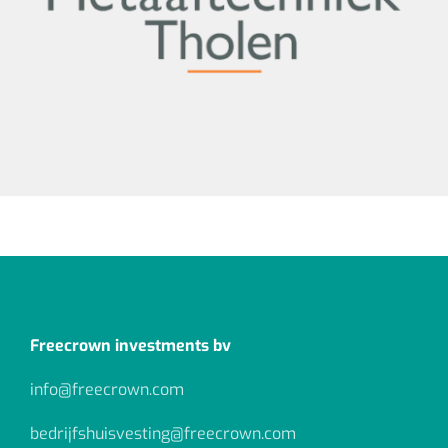
Freecrown investments bv
info@freecrown.com
bedrijfshuisvesting@freecrown.com