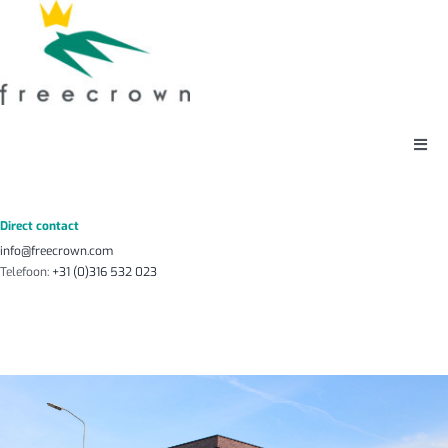
Ga
naar
inhoud
Togg
Navi
Home
Direct contact
info@freecrown.com
Tools & Technology
Telefoon:
+31 (0)316 532 023
Speciale Coatings
Plaatwerk